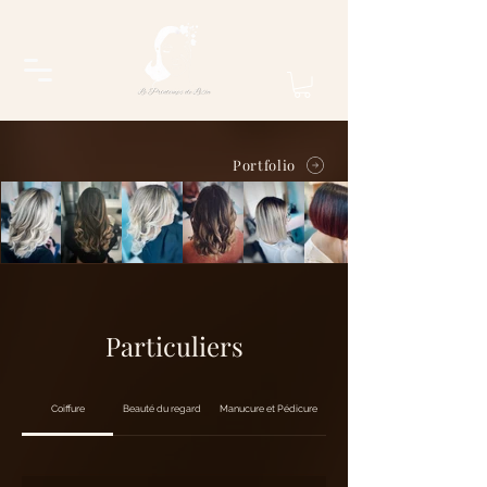
Portfolio
Particuliers
Coiffure
Beauté du regard
Manucure et Pédicure