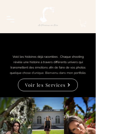
Shootings
Voici les histoires déjà racontées . Chaque shooting
révèle une histoire à travers différents univers qui
transmettent des émotions afin de faire de vos photos
quelque chose d'unique. Bienvenu dans mon portfolio.
Voir les Services